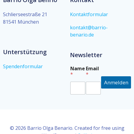
Schlierseestraße 21
Kontaktformular
81541 München
kontakt@barrio-
benario.de
Unterstützung
Newsletter
Spendenformular
N
Name
Email
a
*
*
m
Anmelden
e
E
m
a
i
l
N
a
© 2026 Barrio Olga Benario. Created for free using
m