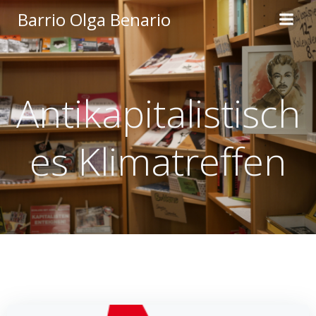
Zum
Barrio Olga Benario
Inhalt
springen
Antikapitalistisch
es Klimatreffen