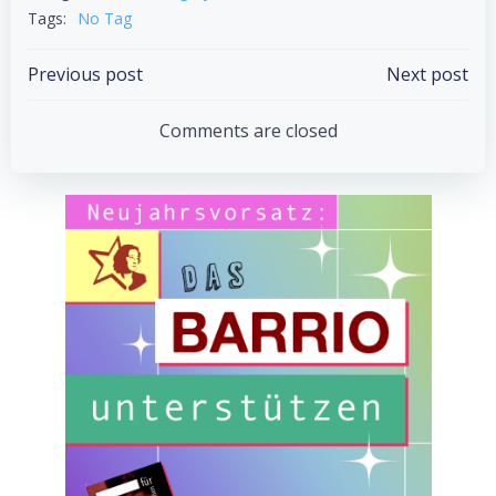
Tags:
No Tag
Post
Post
Previous post
Next post
navigation
navigation
Comments are closed