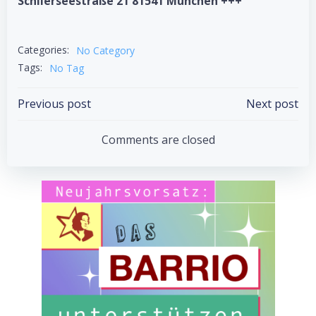
Schlierseestraße 21 81541 München +++
Categories:
No Category
Tags:
No Tag
Post
Post
Previous post
Next post
navigation
navigation
Comments are closed