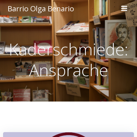
Zum
Barrio Olga Benario
Inhalt
springen
Kaderschmiede:
Ansprache