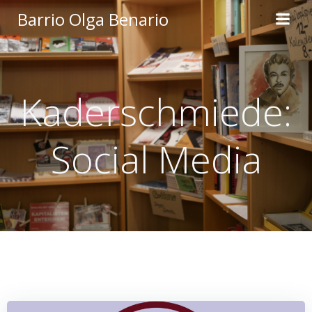
Zum
Barrio Olga Benario
Inhalt
springen
Kaderschmiede:
Social Media