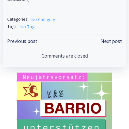
Categories:
No Category
Tags:
No Tag
Post
Post
Previous post
Next post
navigation
navigation
Comments are closed