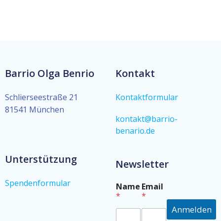
Barrio Olga Benrio
Kontakt
Schlierseestraße 21
Kontaktformular
81541 München
kontakt@barrio-
benario.de
Unterstützung
Newsletter
Spendenformular
*
Name
Email
N
*
*
a
Anmelden
m