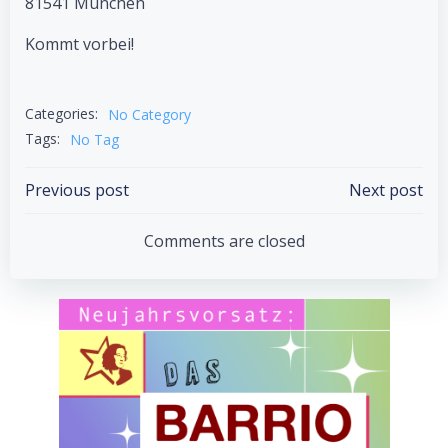
81541 München
Kommt vorbei!
Categories:
No Category
Tags:
No Tag
Post
Post
Previous post
Next post
navigation
navigation
Comments are closed