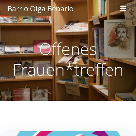
Zum
Barrio Olga Benario
Inhalt
springen
Offenes
Frauen*treffen