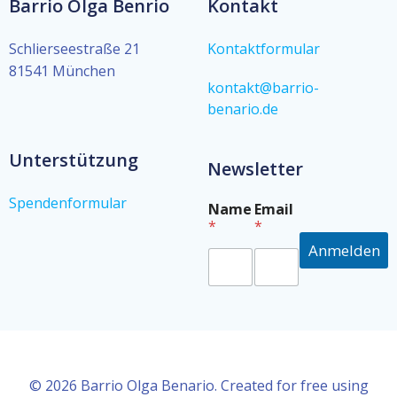
Barrio Olga Benrio
Kontakt
Schlierseestraße 21
Kontaktformular
81541 München
kontakt@barrio-
benario.de
Unterstützung
Newsletter
Spendenformular
E
Name
Email
m
*
*
a
Anmelden
i
l
E
m
a
i
l
*
© 2026 Barrio Olga Benario. Created for free using