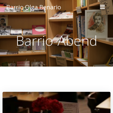
Zum
Barrio Olga Benario
Inhalt
springen
Barrio-Abend